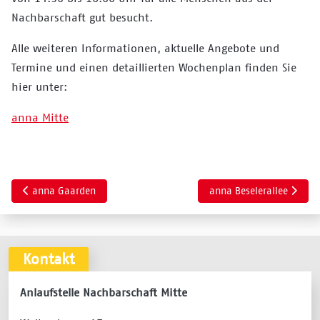
Nachbarschaft gut besucht.
Alle weiteren Informationen, aktuelle Angebote und
Termine und einen detaillierten Wochenplan finden Sie
hier unter:
anna Mitte
Vorheriger Beitrag: anna Gaarden
Nächster Beitrag: anna B
anna Gaarden
anna Beselerallee
Kontakt
Anlaufstelle Nachbarschaft Mitte