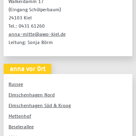
Walkerdamm 17
(Eingang Schülperbaum)
24103 Kiel
Tel.: 0431 61260
anna-mitte@awo-kiel.de
Leitung: Sonja Börm
anna vor Ort
Russee
Elmschenhagen Nord
Elmschenhagen Süd & Kroog
Mettenhof
Beselerallee