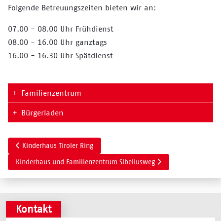
Folgende Betreuungszeiten bieten wir an:
07.00 - 08.00 Uhr Frühdienst
08.00 - 16.00 Uhr ganztags
16.00 - 16.30 Uhr Spätdienst
+
Familienzentrum
+
Bürgerladen
Vorheriger Beitrag: Kinderhaus Tiroler Ring
Kinderhaus Tiroler Ring
Nächster Beitrag: Kinderhaus und Familienzentrum Sibeliusweg
Kinderhaus und Familienzentrum Sibeliusweg
Kontakt