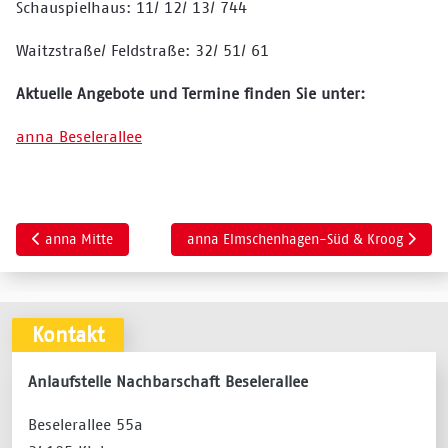
Schauspielhaus: 11/ 12/ 13/ 744
Waitzstraße/ Feldstraße: 32/ 51/ 61
Aktuelle Angebote und Termine finden Sie unter:
anna Beselerallee
Vorheriger Beitrag: anna Mitte
Nächster Beitrag: anna Elmschenhagen-S
anna Mitte
anna Elmschenhagen-Süd & Kroog
Kontakt
Anlaufstelle Nachbarschaft Beselerallee
Beselerallee 55a